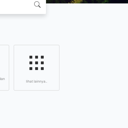
dan
lihat lainnya..