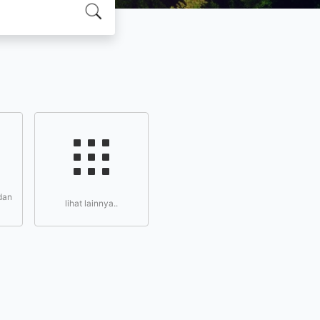
dan
lihat lainnya..