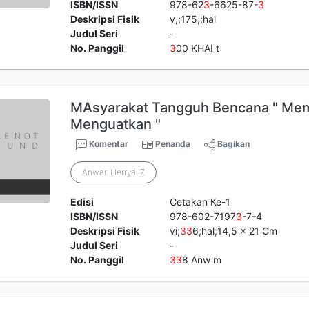
ISBN/ISSN
978-62
3
-6625-87-
3
Deskripsi Fisik
v,;175,;hal
Judul Seri
-
No. Panggil
3
00 KHAI t
MAsyarakat Tangguh Bencana " Me
Menguatkan "
Komentar
Penanda
Bagikan
Anwar. Herryal Z
Edisi
Cetakan Ke-1
ISBN/ISSN
978-602-7197
3
-7-4
Deskripsi Fisik
vi;
3
3
6;hal;14,5 x 21 Cm
Judul Seri
-
No. Panggil
3
3
8 Anw m