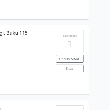
i. Buku 1.15
Ketersediaan
1
Unduh MARC
Sitasi
n