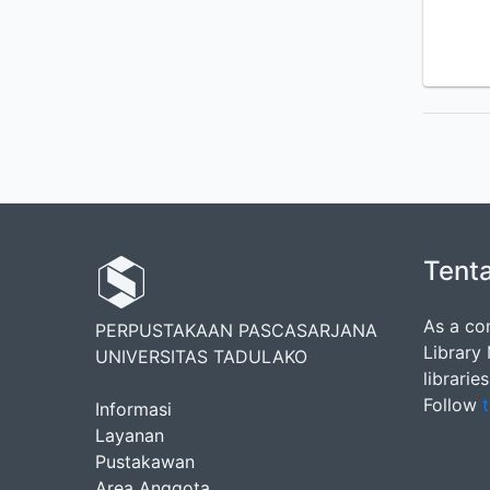
Tent
As a co
PERPUSTAKAAN PASCASARJANA
Library
UNIVERSITAS TADULAKO
librarie
Follow
t
Informasi
Layanan
Pustakawan
Area Anggota