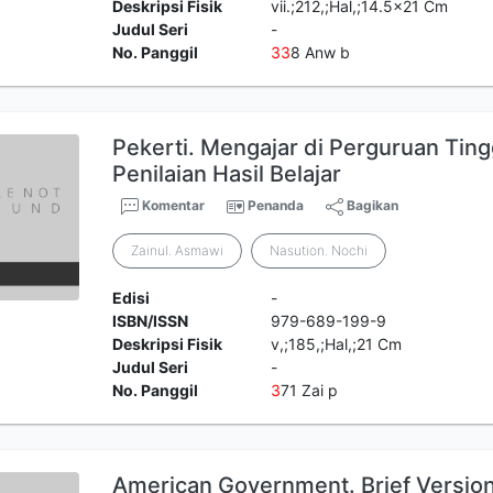
Deskripsi Fisik
vii.;212,;Hal,;14.5x21 Cm
Judul Seri
-
No. Panggil
3
3
8 Anw b
Pekerti. Mengajar di Perguruan Tingg
Penilaian Hasil Belajar
Komentar
Penanda
Bagikan
Zainul. Asmawi
Nasution. Nochi
Edisi
-
ISBN/ISSN
979-689-199-9
Deskripsi Fisik
v,;185,;Hal,;21 Cm
Judul Seri
-
No. Panggil
3
71 Zai p
American Government. Brief Versio