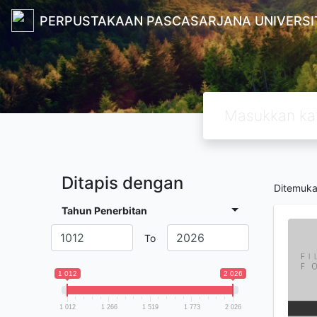
PERPUSTAKAAN PASCASARJANA UNIVERSI
Ditapis dengan
Ditemuk
Tahun Penerbitan
To
1 012
2 026
1 012
1 266
1 519
1 773
2 026