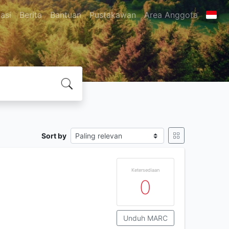
asi
Berita
Bantuan
Pustakawan
Area Anggota
Sort by
Ketersediaan
0
Unduh MARC