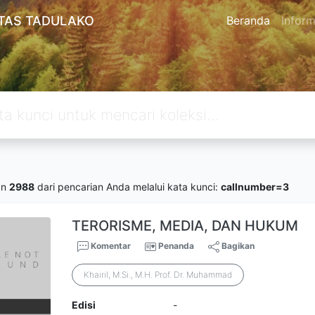
TAS TADULAKO
Beranda
Inform
an
2988
dari pencarian Anda melalui kata kunci:
callnumber=3
TERORISME, MEDIA, DAN HUKUM
Komentar
Penanda
Bagikan
Khairil, M.Si., M.H. Prof. Dr. Muhammad
Edisi
-