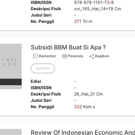
ISBN/ISSN
978-979-1101-7
3
-8
Deskripsi Fisik
xvi,;165,;Hal,;14x19 Cm
Judul Seri
-
No. Panggil
3
71 Tri m
Subsidi BBM Buat Si Apa ?
Komentar
Penanda
Bagikan
Kominfo
Edisi
-
ISBN/ISSN
-
Deskripsi Fisik
26,;Hal,;21 Cm
Judul Seri
-
No. Panggil
3
3
2 Kom s
Review Of Indonesian Economic And