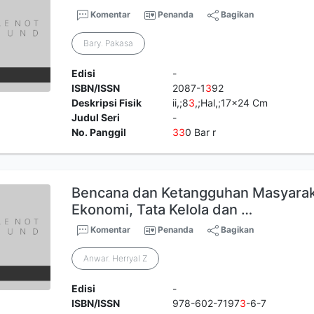
Komentar
Penanda
Bagikan
Bary. Pakasa
Edisi
-
ISBN/ISSN
2087-1
3
92
Deskripsi Fisik
ii,;8
3
,;Hal,;17x24 Cm
Judul Seri
-
No. Panggil
3
3
0 Bar r
Bencana dan Ketangguhan Masyaraka
Ekonomi, Tata Kelola dan …
Komentar
Penanda
Bagikan
Anwar. Herryal Z
Edisi
-
ISBN/ISSN
978-602-7197
3
-6-7