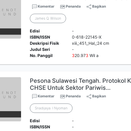
Komentar
Penanda
Bagikan
James Q. Wilson
Edisi
-
ISBN/ISSN
0-618-22145-X
Deskripsi Fisik
xiii,;451,;Hal,;24 cm
Judul Seri
-
No. Panggil
3
20.97
3
Wil a
Pesona Sulawesi Tengah. Protokol 
CHSE Untuk Sektor Pariwis…
Komentar
Penanda
Bagikan
Sriadijaya. I Nyoman
Edisi
-
ISBN/ISSN
-