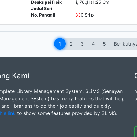
Deskripsi Fisik
ii,;78,;Hal,;25 Cm
Judul Seri
-
No. Panggil
3
3
0 Sri p
1
2
3
4
5
Berikutny
ang Kami
mplete Library Management System, SLiMS (Senayan
m
 Management System) has many features that will help
p
s and librarians to do their job easily and quickly.
his link
to show some features provided by SLiMS.