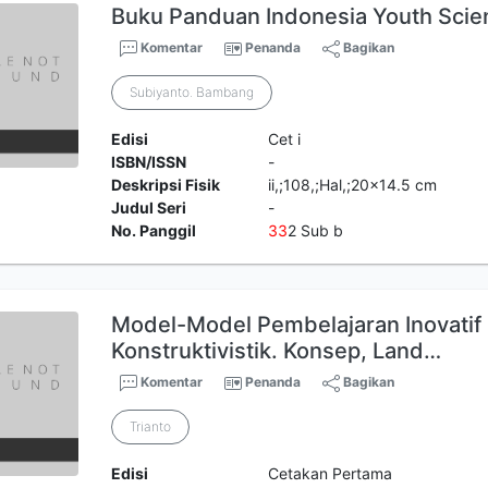
Buku Panduan Indonesia Youth Scie
Komentar
Penanda
Bagikan
Subiyanto. Bambang
Edisi
Cet i
ISBN/ISSN
-
Deskripsi Fisik
ii,;108,;Hal,;20x14.5 cm
Judul Seri
-
No. Panggil
3
3
2 Sub b
Model-Model Pembelajaran Inovatif 
Konstruktivistik. Konsep, Land…
Komentar
Penanda
Bagikan
Trianto
Edisi
Cetakan Pertama